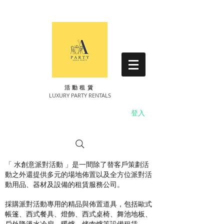
​活動租賃
LUXURY PARTY RENTALS
登入
「 水創意派對活動 」是一間除了替客戶策劃活
動之外還提供多元的場地佈置以及全方位派對活
動用品、器材及設備的租賃服務公司。
採購派對活動專用的精品與佈置道具，包括歐式
帳篷、西式餐具、燈飾、西式桌椅、舞池地板、
戶外降溫水冷扇、暖爐、烤肉爐等設備租賃。