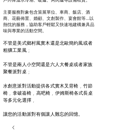
主要服務對象包含策展單位、車商、飯店、酒
商、花藝佈置、婚顧、文創製作、宴會館等...以
熱忱的服務，協助客戶輕鬆又快速地建構兼具品
味與專業的活動空間。
不管是美式鄉村風實木還是北歐簡約風或者
粗獷工業風 ;
不管是兩人小空間還是六人大餐桌或者家族
聚餐派對桌 ;
水創意派對活動提供各式實木叉背椅 , 竹節
椅 , 拿破崙椅 , 高吧椅 , 伊姆斯椅各式長桌
等多元化選擇 ,
讓您的活動派對有個讓人難忘的回憶。