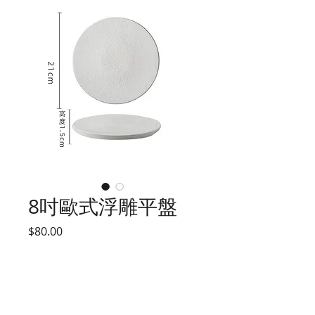
8吋歐式浮雕平盤
價
$80.00
格
尺寸
*