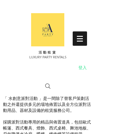
​活動租賃
LUXURY PARTY RENTALS
登入
「 水創意派對活動 」是一間除了替客戶策劃活
動之外還提供多元的場地佈置以及全方位派對活
動用品、器材及設備的租賃服務公司。
採購派對活動專用的精品與佈置道具，包括歐式
帳篷、西式餐具、燈飾、西式桌椅、舞池地板、
戶外降溫水冷扇、暖爐、烤肉爐等設備租賃。