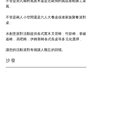
不管是美式鄉村風實木還是北歐簡約風或者粗獷工業
風 ;
不管是兩人小空間還是六人大餐桌或者家族聚餐派對
桌 ;
水創意派對活動提供各式實木叉背椅 , 竹節椅 , 拿破
崙椅 , 高吧椅 , 伊姆斯椅各式長桌等多元化選擇 ,
讓您的活動派對有個讓人難忘的回憶。
​沙發​