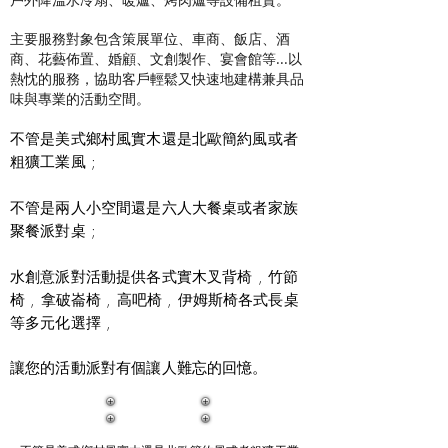
主要服務對象包含策展單位、車商、飯店、酒
商、花藝佈置、婚顧、文創製作、宴會館等...以
熱忱的服務，協助客戶輕鬆又快速地建構兼具品
味與專業的活動空間。
不管是美式鄉村風實木還是北歐簡約風或者
粗獷工業風 ;
不管是兩人小空間還是六人大餐桌或者家族
聚餐派對桌 ;
水創意派對活動提供各式實木叉背椅 , 竹節
椅 , 拿破崙椅 , 高吧椅 , 伊姆斯椅各式長桌
等多元化選擇 ,
讓您的活動派對有個讓人難忘的回憶。
​傢俱租賃