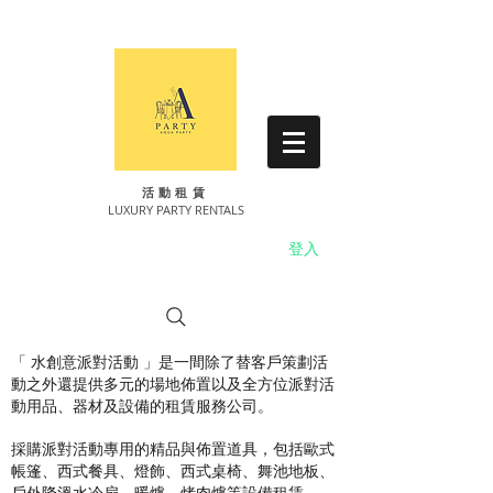
​活動租賃
LUXURY PARTY RENTALS
登入
「 水創意派對活動 」是一間除了替客戶策劃活
動之外還提供多元的場地佈置以及全方位派對活
動用品、器材及設備的租賃服務公司。
採購派對活動專用的精品與佈置道具，包括歐式
帳篷、西式餐具、燈飾、西式桌椅、舞池地板、
戶外降溫水冷扇、暖爐、烤肉爐等設備租賃。