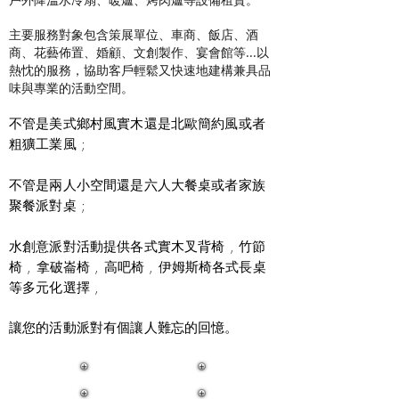
主要服務對象包含策展單位、車商、飯店、酒
商、花藝佈置、婚顧、文創製作、宴會館等...以
熱忱的服務，協助客戶輕鬆又快速地建構兼具品
味與專業的活動空間。
不管是美式鄉村風實木還是北歐簡約風或者
粗獷工業風 ;
不管是兩人小空間還是六人大餐桌或者家族
聚餐派對桌 ;
水創意派對活動提供各式實木叉背椅 , 竹節
椅 , 拿破崙椅 , 高吧椅 , 伊姆斯椅各式長桌
等多元化選擇 ,
讓您的活動派對有個讓人難忘的回憶。
​冷煙煙火租賃