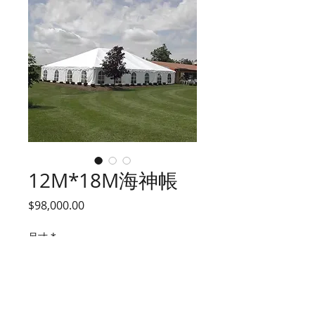
12M*18M海神帳
價
$98,000.00
格
尺寸
*
數量
*