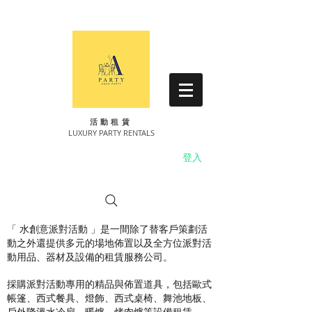
​活動租賃
LUXURY PARTY RENTALS
登入
「 水創意派對活動 」是一間除了替客戶策劃活
動之外還提供多元的場地佈置以及全方位派對活
動用品、器材及設備的租賃服務公司。
採購派對活動專用的精品與佈置道具，包括歐式
帳篷、西式餐具、燈飾、西式桌椅、舞池地板、
戶外降溫水冷扇、暖爐、烤肉爐等設備租賃。