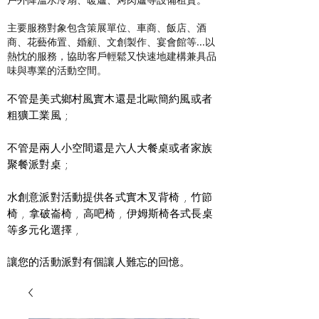
主要服務對象包含策展單位、車商、飯店、酒
商、花藝佈置、婚顧、文創製作、宴會館等...以
熱忱的服務，協助客戶輕鬆又快速地建構兼具品
味與專業的活動空間。
不管是美式鄉村風實木還是北歐簡約風或者
粗獷工業風 ;
不管是兩人小空間還是六人大餐桌或者家族
聚餐派對桌 ;
水創意派對活動提供各式實木叉背椅 , 竹節
椅 , 拿破崙椅 , 高吧椅 , 伊姆斯椅各式長桌
等多元化選擇 ,
讓您的活動派對有個讓人難忘的回憶。